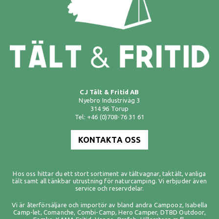
CJ Tält & Fritid AB
Nyebro Industriväg 3
314 96 Torup
Tel: +46 (0)708-76 31 61
KONTAKTA OSS
Hos oss hittar du ett stort sortiment av
tältvagnar
,
taktält
,
vanliga
tält
samt all tänkbar utrustning för naturcamping. Vi erbjuder även
service och reservdelar.
Vi är återförsäljare och importör av bland andra
Campooz
,
Isabella
Camp-let
,
Comanche
,
Combi-Camp
,
Hero Camper
,
DTBD Outdoor
,