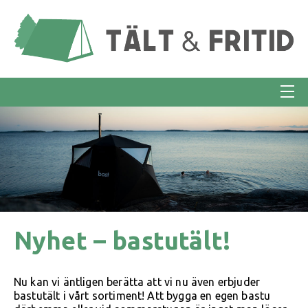
Nyhet – bastutält!
Nu kan vi äntligen berätta att vi nu även erbjuder
bastutält i vårt sortiment! Att bygga en egen bastu