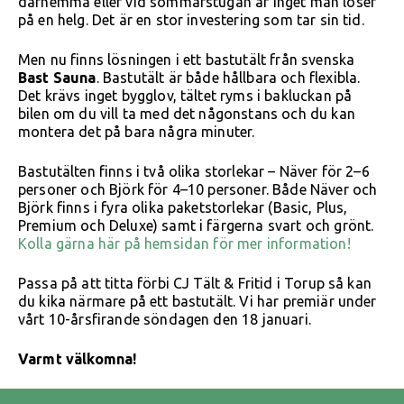
därhemma eller vid sommarstugan är inget man löser
på en helg. Det är en stor investering som tar sin tid.
Men nu finns lösningen i ett bastutält från svenska
Bast Sauna
.
Bastutält är både hållbara och flexibla.
Det krävs inget bygglov, tältet ryms i bakluckan på
bilen om du vill ta med det någonstans och du kan
montera det på bara några minuter.
Bastutälten finns i två olika storlekar – Näver för 2–6
personer och Björk för 4–10 personer. Både Näver och
Björk finns i fyra olika paketstorlekar (Basic, Plus,
Premium och Deluxe) samt i färgerna svart och grönt.
Kolla gärna här på hemsidan för mer information!
Passa på att titta förbi CJ Tält & Fritid i Torup så kan
du kika närmare på ett bastutält. Vi har premiär under
vårt 10-årsfirande söndagen den 18 januari.
Varmt välkomna!