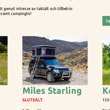
t genuit intresse av taktält och tillbehör
ekvämt campingliv!
ta
Miles Starling
K
SLUTSÅLT
150 