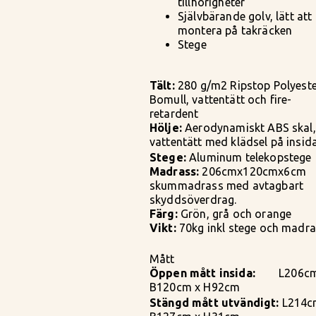
tillhörigheter
Självbärande golv, lätt att
montera på takräcken
Stege
Tält:
280 g/m2 Ripstop Polyeste
Bomull, vattentätt och fire-
retardent
Hölje:
Aerodynamiskt ABS skal,
vattentätt med klädsel på insid
Stege:
Aluminum telekopstege
Madrass:
206cmx120cmx6cm
skummadrass med avtagbart
skyddsöverdrag.
Färg:
Grön, grå och orange
Vikt:
70kg inkl stege och madr
Mått
Öppen mått insida:
L206cm
B120cm x H92cm
Stängd mått utvändigt:
L214c