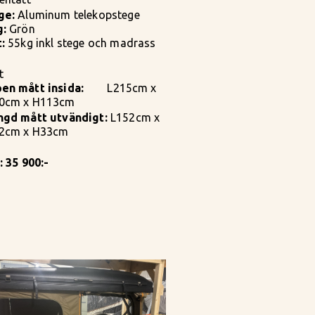
ge:
Aluminum telekopstege
g:
Grön
:
55kg inkl stege och madrass
t
en mått insida:
L215cm x
0cm x H113cm
ngd mått utvändigt:
L152cm x
2cm x H33cm
: 35 900:-