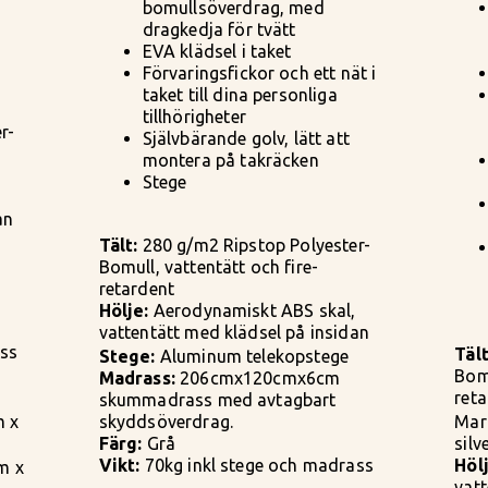
bomullsöverdrag, med
dragkedja för tvätt
EVA klädsel i taket
Förvaringsfickor och ett nät i
taket till dina personliga
tillhörigheter
r-
Självbärande golv, lätt att
montera på takräcken
Stege
an
Tält:
280 g/m2 Ripstop Polyester-
Bomull, vattentätt och fire-
retardent
Hölje:
Aerodynamiskt ABS skal,
vattentätt med klädsel på insidan
ass
Tält
Stege:
Aluminum telekopstege
Bomu
Madrass:
206cmx120cmx6cm
ret
skummadrass med avtagbart
 x
skyddsöverdrag.
Mar
Färg:
Grå
silv
Vikt:
70kg inkl stege och madrass
Hölj
m x
vat