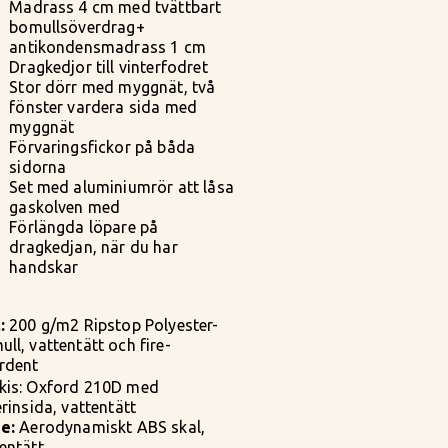
Madrass 4 cm med tvättbart
bomullsöverdrag+
antikondensmadrass 1 cm
Dragkedjor till vinterfodret
Stor dörr med myggnät, två
fönster vardera sida med
myggnät
Förvaringsfickor på båda
sidorna
Set med aluminiumrör att låsa
gaskolven med
Förlängda löpare på
dragkedjan, när du har
handskar
:
200 g/m2 Ripstop Polyester-
ll, vattentätt och fire-
ardent
kis: Oxford 210D med
erinsida, vattentätt
e:
Aerodynamiskt ABS skal,
tentätt