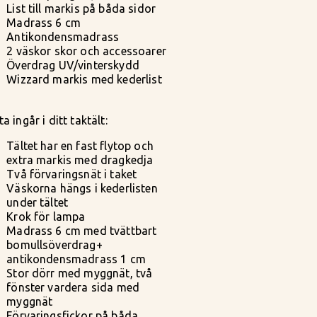
List till markis på båda sidor
Madrass 6 cm
Antikondensmadrass
2 väskor skor och accessoarer
Överdrag UV/vinterskydd
Wizzard markis med kederlist
a ingår i ditt taktält:
Tältet har en fast flytop och
extra markis med dragkedja
Två förvaringsnät i taket
Väskorna hängs i kederlisten
under tältet
Krok för lampa
Madrass 6 cm med tvättbart
bomullsöverdrag+
antikondensmadrass 1 cm
Stor dörr med myggnät, två
fönster vardera sida med
myggnät
Förvaringsfickor på båda