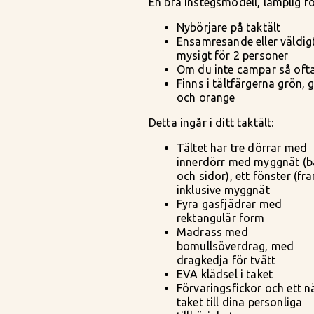
En bra instegsmodell, lämplig fö
Nybörjare på taktält
Ensamresande eller väldig
mysigt för 2 personer
Om du inte campar så oft
Finns i tältfärgerna grön, 
och orange
Detta ingår i ditt taktält:
Tältet har tre dörrar med
innerdörr med myggnät (b
och sidor), ett fönster (fr
inklusive myggnät
Fyra gasfjädrar med
rektangulär form
Madrass med
bomullsöverdrag, med
dragkedja för tvätt
EVA klädsel i taket
Förvaringsfickor och ett nä
taket till dina personliga