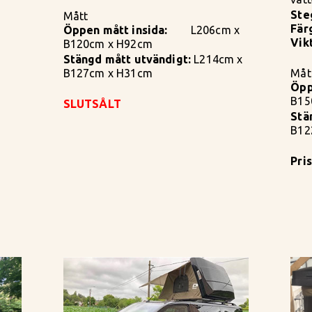
Ste
Mått
Fär
Öppen mått insida:
L206cm x
Vikt
B120cm x H92cm
Stängd mått utvändigt:
L214cm x
B127cm x H31cm
Måt
Öpp
B15
SLUTSÅLT
Stä
B12
Pris