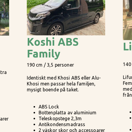
Koshi ABS
L
Family
140
190 cm / 3,5 personer
xtra
Lifu
Identiskt med Khosi ABS eller Alu-
Fem
Khosi men passar hela familjen,
med 
mysigt boende på taket.
från
m
ABS Lock
Bottenplatta av aluminium
Teleskopstege 2,3m
arer
Antikondensmadrass
2 väskor skor och accessoarer