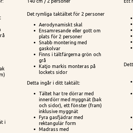
r:
140 cm / 2 personer
Ett 
Det rymliga taktältet för 2 personer
t
Aerodynamiskt skal
a
Ensamresande eller gott om
grå
plats för 2 personer
Snabb montering med
gaskolvar
Finns i tältfärgerna grön och
grå
Dett
Katjo markis monteras på
ak
lockets sidor
am)
Detta ingår i ditt taktält:
Tältet har tre dörrar med
innerdörr med myggnät (bak
och sidor), ett fönster (fram)
inklusive myggnät
Fyra gasfjädrar med
t i
rektangulär form
Madrass med