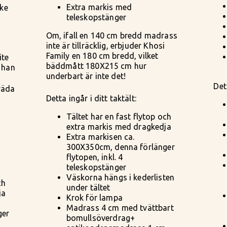
Extra markis med
cke
teleskopstänger
Om, ifall en 140 cm bredd madrass
i
inte är tillräcklig, erbjuder Khosi
Family en 180 cm bredd, vilket
ite
bäddmått 180X215 cm hur
r han
underbart är inte det!
Dett
räda
Detta ingår i ditt taktält:
Tältet har en fast flytop och
extra markis med dragkedja
Extra markisen ca.
300X350cm, denna förlänger
flytopen, inkl. 4
teleskopstänger
Väskorna hängs i kederlisten
ch
under tältet
ja
Krok för lampa
Madrass 4 cm med tvättbart
ger
bomullsöverdrag+