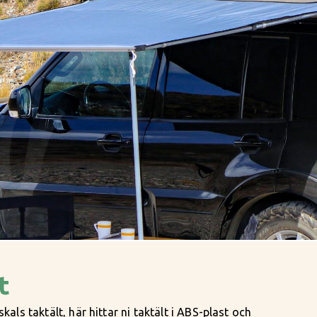
t
als taktält, här hittar ni taktält i ABS-plast och