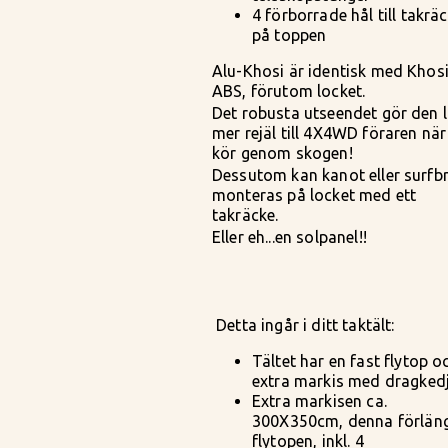
4 förborrade hål till takrä
på toppen
Alu-Khosi är identisk med Khos
ABS, förutom locket.
Det robusta utseendet gör den l
mer rejäl till 4X4WD föraren nä
kör genom skogen!
Dessutom kan kanot eller surfb
monteras på locket med ett
takräcke.
Eller eh...en solpanel!!
Detta ingår i ditt taktält:
Tältet har en fast flytop o
extra markis med dragked
Extra markisen ca.
300X350cm, denna förlän
flytopen, inkl. 4