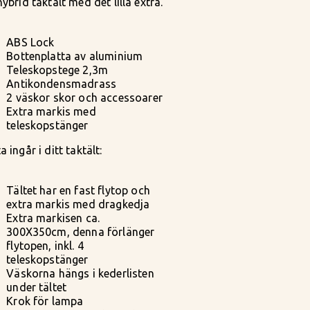
hybrid taktält med det lilla extra.
ABS Lock
Bottenplatta av aluminium
Teleskopstege 2,3m
Antikondensmadrass
2 väskor skor och accessoarer
Extra markis med
teleskopstänger
a ingår i ditt taktält:
Tältet har en fast flytop och
extra markis med dragkedja
Extra markisen ca.
300X350cm, denna förlänger
flytopen, inkl. 4
teleskopstänger
Väskorna hängs i kederlisten
under tältet
Krok för lampa