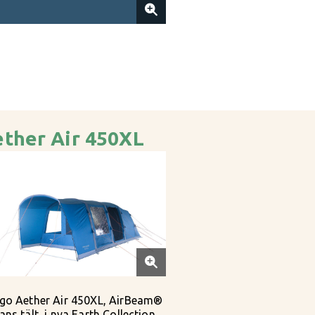
ther Air 450XL
go Aether Air 450XL, AirBeam®
ns tält, i nya Earth Collection.