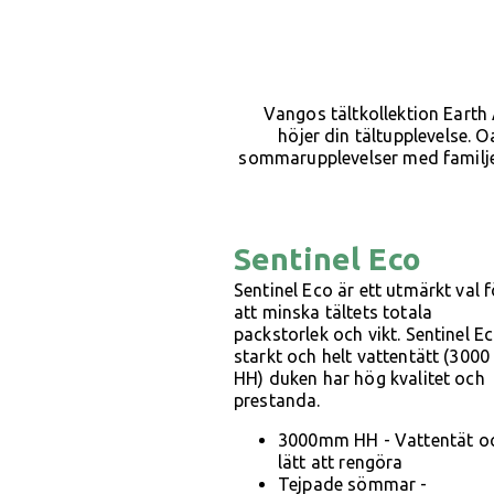
Vangos tältkollektion Earth
höjer din tältupplevelse. O
sommarupplevelser med familjen
Sentinel Eco
Sentinel Eco är ett utmärkt val f
att minska tältets totala
packstorlek och vikt. Sentinel E
starkt och helt vattentätt (300
HH) duken har hög kvalitet och
prestanda.
3000mm HH - Vattentät o
lätt att rengöra
Tejpade sömmar -