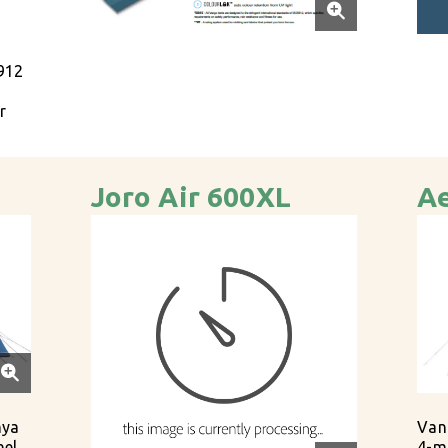
912
r
Joro Air 600XL
Ae
nya
Van
nel
4-ma