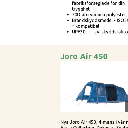
fabriksförseglade för din
trygghet
70D återvunnen polyester,
Brandskyddsmedel - ISO5
* kompatibel
UPF30 + - UV-skyddsfakto
Joro Air 450
Nya Joro Air 450, 4-mans i vår 
Earth Collection. Duken är Senti