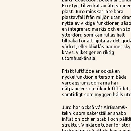
Eco-tyg, tillverkat av återvunne
plast. Juro minskar inte bara
plastavfall från miljön utan dra
nytta av viktiga funktioner, så
en integrerad markis och en sto
ytterdörr, som kan rullas helt
tillbaka för att njuta av det god
vädret, eller blixtlås när mer sk
krävs, vilket ger en riktig
utomhuskänsla.
Friskt luftflöde är också en
nyckelfunktion eftersom båda
vardagsrumsdörrarna har
nätpaneler som ökar luftflödet,
samtidigt som myggen hålls ute
Juro har också vår AirBeam®-
teknik som säkerställer snabb
inflation och en stabil och pålitl
struktur. Vinklade tuber för stör
takhöjd och så att du kan anvä