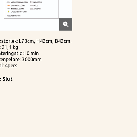
kstorlek: L73cm, H42cm, B42cm.
: 21,1 kg
teringstid:10 min
tenpelare: 3000mm
l: 4pers
: Slut