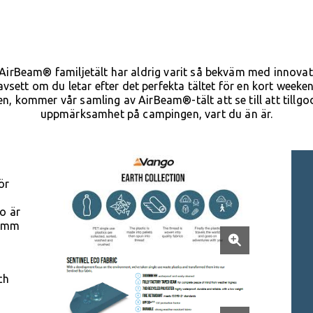
 AirBeam® familjetält har aldrig varit så bekväm med innovat
avsett om du letar efter det perfekta tältet för en kort week
, kommer vår samling av AirBeam®-tält att se till att till
uppmärksamhet på campingen, vart du än är.
ör
co är
0 mm
ch