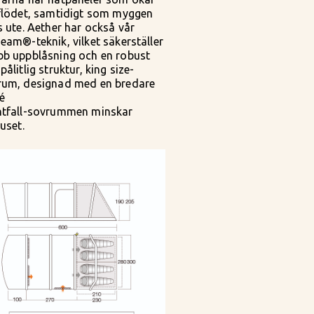
tflödet, samtidigt som myggen
s ute. Aether har också vår
eam®-teknik, vilket säkerställer
bb uppblåsning och en robust
pålitlig struktur, king size-
rum, designad med en bredare
é
htfall-sovrummen minskar
juset.