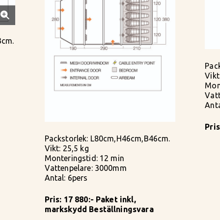
3cm.
Pac
Vikt
Mon
Vat
Anta
Pris
Packstorlek: L80cm,H46cm,B46cm.
Vikt: 25,5 kg
Monteringstid: 12 min
Vattenpelare: 3000mm
Antal: 6pers
Pris: 17 880:- Paket inkl,
markskydd Beställningsvara