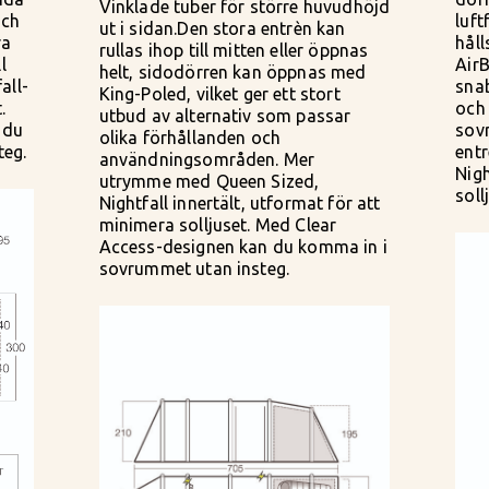
Vinklade tuber för större huvudhöjd
och
luf
ut i sidan.Den stora entrèn kan
ra
håll
rullas ihop till mitten eller öppnas
l
AirB
helt, sidodörren kan öppnas med
all-
sna
King-Poled, vilket ger ett stort
.
och 
utbud av alternativ som passar
 du
sov
olika förhållanden och
teg.
entr
användningsområden. Mer
Nig
utrymme med Queen Sized,
soll
Nightfall innertält, utformat för att
minimera solljuset. Med Clear
Access-designen kan du komma in i
sovrummet utan insteg.