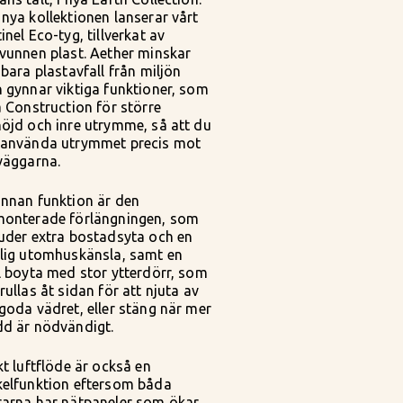
nya kollektionen lanserar vårt
inel Eco-tyg, tillverkat av
vunnen plast. Aether minskar
 bara plastavfall från miljön
 gynnar viktiga funktioner, som
a Construction för större
öjd och inre utrymme, så att du
 använda utrymmet precis mot
väggarna.
annan funktion är den
monterade förlängningen, som
uder extra bostadsyta och en
klig utomhuskänsla, samt en
l boyta med stor ytterdörr, som
rullas åt sidan för att njuta av
goda vädret, eller stäng när mer
dd är nödvändigt.
kt luftflöde är också en
kelfunktion eftersom båda
rarna har nätpaneler som ökar