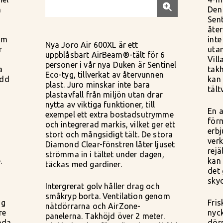
n
Den 
Sent
r
åter
som
inte
Nya Joro Air 600XL är ett
r
utan
uppblåsbart AirBeam®-tält för 6
Vill
personer i vår nya Duken är Sentinel
a
takh
Eco-tyg, tillverkat av återvunnen
ydd
kan
plast. Juro minskar inte bara
tält
plastavfall från miljön utan drar
nytta av viktiga funktioner, till
En 
exempel ett extra bostadsutrymme
för
och integrerad markis, vilket ger ett
erbj
stort och mångsidigt tält. De stora
ver
Diamond Clear-fönstren låter ljuset
rejä
strömma in i tältet under dagen,
.
kan 
täckas med gardiner.
det 
sky
Intergrerat golv håller drag och
småkryp borta. Ventilation genom
ig
Fris
nätdörrarna och AirZone-
re
nyc
panelerna. Takhöjd över 2 meter.
nda
dör