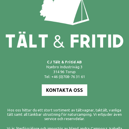
CJ Tält & Fritid AB
Nyebro Industriväg 3
314 96 Torup
Tel: +46 (0)708-76 31 61
KONTAKTA OSS
Hos oss hittar du ett stort sortiment av
tältvagnar
,
taktält
,
vanliga
tält
samt all tänkbar utrustning för naturcamping. Vi erbjuder även
service och reservdelar.
Vi är återförsäljare och importör av bland andra
Campooz
,
Isabella