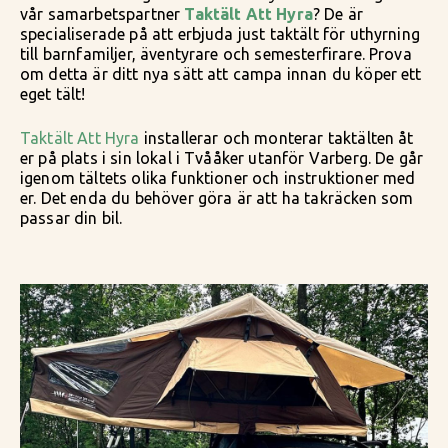
vår samarbetspartner
Taktält Att Hyra
? De är
specialiserade på att erbjuda just taktält för uthyrning
till barnfamiljer, äventyrare och semesterfirare. Prova
om detta är ditt nya sätt att campa innan du köper ett
eget tält!
Taktält Att Hyra
installerar och monterar taktälten åt
er på plats i sin lokal i Tvååker utanför Varberg. De går
igenom tältets olika funktioner och instruktioner med
er. Det enda du behöver göra är att ha takräcken som
passar din bil.
Hyr ditt taktält hos Taktält Att Hyra! På deras hemsida
kan du boka ditt tält direkt men också se en film som
visar på hur smidigt det är för dig att sätta upp tältet
när du är framme på den plats där du ska campa.