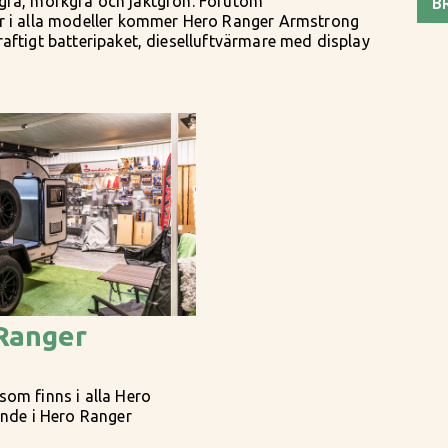
jusgrå, mörkgrå och jaktgrön. Förutom
B
r i alla modeller kommer Hero Ranger Armstrong
ftigt batteripaket, dieselluftvärmare med display
Ranger
om finns i alla Hero
ande i Hero Ranger