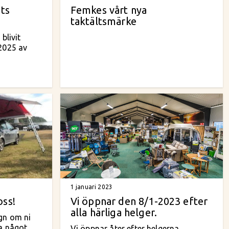
ets
Femkes vårt nya
taktältsmärke
blivit
 2025 av
1 januari 2023
oss!
Vi öppnar den 8/1-2023 efter
alla härliga helger.
gn om ni
ra något
Vi öppnar åter efter helgerna