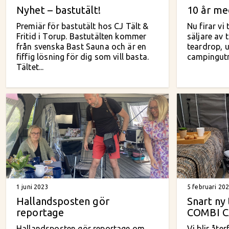
Nyhet – bastutält!
10 år med
Premiär för bastutält hos CJ Tält &
Nu firar vi
Fritid i Torup. Bastutälten kommer
säljare av t
från svenska Bast Sauna och är en
teardrop, 
fiffig lösning för dig som vill basta.
campingutr
Tältet...
1 juni 2023
5 februari 20
Hallandsposten gör
Snart ny 
reportage
COMBI 
Hallandsposten gör reportage om
Vi blir åte