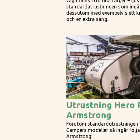
vagn finns i tre fina färger – l
standardutrustningen som ingå
dessutom med exempelvis ett kra
och en extra säng.
Utrustning Hero 
Armstrong
Förutom standardutrustningen s
Campers modeller så ingår följ
Armstrong: