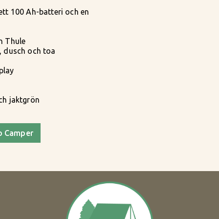
ett 100 Ah-batteri och en
n Thule
e, dusch och toa
play
ch jaktgrön
ro Camper