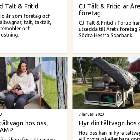
 Tält & Fritid
CJ Tält & Fritid är År
företag
 tio år som företag och
ältvagnar, tält, taktält,
CJ Tält & Fritid i Torup har 
utemöbler och
utsedda till Årets företag
ustning.
Södra Hestra Sparbank.
23
7 januari 2023
tältvagn hos oss,
Hyr din tältvagn hos 
CAMP
Hos oss kan ni hyra tältva
vill prova på eller bara gö
rförsäljare för tältvagnen