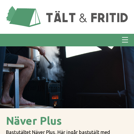
Näver Plus
Bastutältet Näver Plus. Här ingår bastutält med