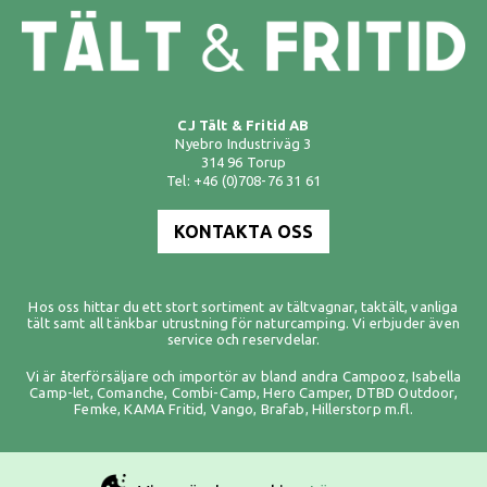
CJ Tält & Fritid AB
Nyebro Industriväg 3
314 96 Torup
Tel: +46 (0)708-76 31 61
KONTAKTA OSS
Hos oss hittar du ett stort sortiment av
tältvagnar
,
taktält
,
vanliga
tält
samt all tänkbar utrustning för naturcamping. Vi erbjuder även
service och reservdelar.
Vi är återförsäljare och importör av bland andra
Campooz
,
Isabella
Camp-let
,
Comanche
,
Combi-Camp
,
Hero Camper
,
DTBD Outdoor
,
Femke
,
KAMA Fritid
,
Vango
,
Brafab
,
Hillerstorp
m.fl.