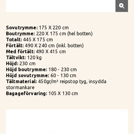
Sovutrymme:
175 X 220 cm
Boutrymme:
220 X 175 cm (hel botten)
Totalt:
445 X 175 cm
Förtält:
490 X 240 cm (inkl. botten)
Med förtält:
490 X 415 cm
Tältvikt:
120 kg
Höjd:
230 cm
Höjd boutrymme:
180 - 230 cm
Höjd sovutrymme:
60 - 130 cm
Tältmaterial:
450gr/m² reipstop tyg, insydda
stormankare
Bagageförvaring:
105 X 130 cm