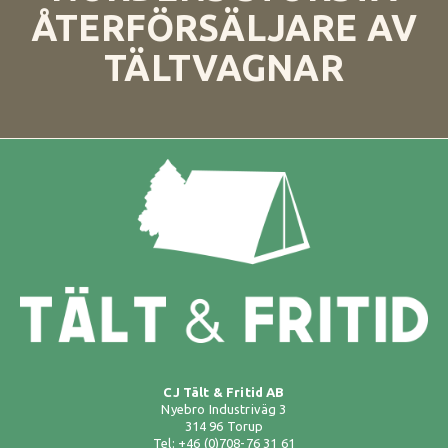
ÅTERFÖRSÄLJARE AV
TÄLTVAGNAR
CJ Tält & Fritid AB
Nyebro Industriväg 3
314 96 Torup
Tel: +46 (0)708-76 31 61